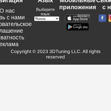
вигация
Язык
Мобильные
Свяж
приложения
с 
О нас
Выберите
язык:
зь с нами
овательское
глашение
ватность
еклама
Copyright © 2023 3DTuning LLC. All rights
reserved