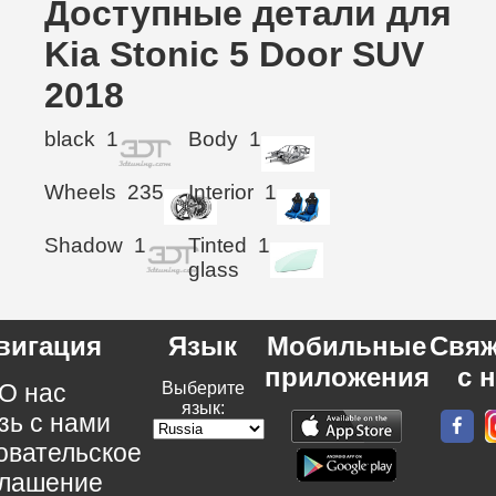
Доступные детали для
Kia Stonic 5 Door SUV
2018
black
1
Body
1
Wheels
235
Interior
1
Shadow
1
Tinted
1
glass
вигация
Язык
Мобильные
Свяж
приложения
с 
О нас
Выберите
язык:
зь с нами
овательское
глашение