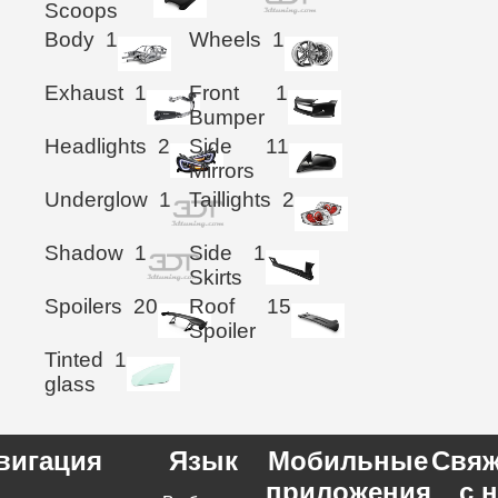
Scoops
Body
1
Wheels
1
Exhaust
1
Front
1
Bumper
Headlights
2
Side
11
Mirrors
Underglow
1
Taillights
2
Shadow
1
Side
1
Skirts
Spoilers
20
Roof
15
Spoiler
Tinted
1
glass
вигация
Язык
Мобильные
Свяж
приложения
с 