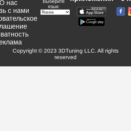
О нас
Выберите
язык:
зь с нами
овательское
глашение
ватность
еклама
Copyright © 2023 3DTuning LLC. All rights
reserved