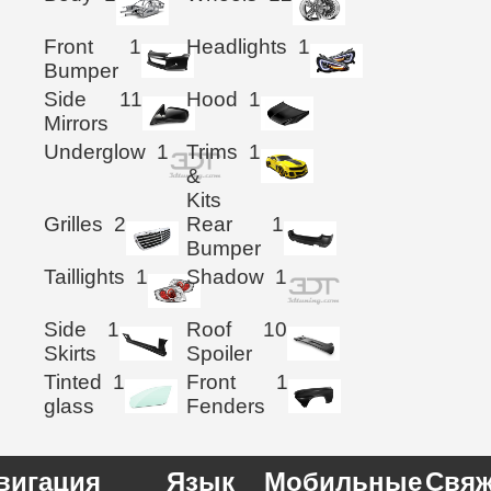
Front
1
Headlights
1
Bumper
Side
11
Hood
1
Mirrors
Underglow
1
Trims
1
&
Kits
Grilles
2
Rear
1
Bumper
Taillights
1
Shadow
1
Side
1
Roof
10
Skirts
Spoiler
Tinted
1
Front
1
glass
Fenders
вигация
Язык
Мобильные
Свяж