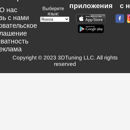
приложения
с 
О нас
Выберите
язык:
зь с нами
овательское
глашение
ватность
еклама
Copyright © 2023 3DTuning LLC. All rights
reserved