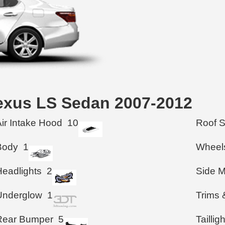
xus LS Sedan 2007-2012
Air Intake Hood
10
Roof 
Body
1
Wheel
Headlights
2
Side M
Underglow
1
Trims 
Rear Bumper
5
Taillig