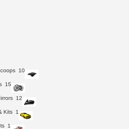
Scoops
10
s
15
irrors
12
& Kits
1
hts
1