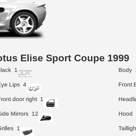
tus Elise Sport Coupe 1999
black
1
Body
Eye Lips
4
Front
ront door right
1
Headli
ide Mirrors
12
Hood
rilles
1
Taillig