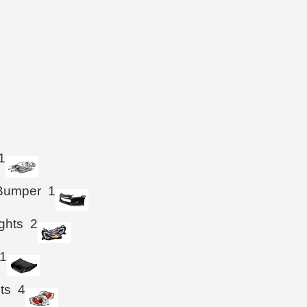
1
 Bumper
1
ghts
2
1
hts
4