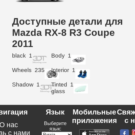
Доступные детали для
Mazda RX-8 R3 Coupe
2011
black
1
Body
1
Wheels
235
Interior
1
Shadow
1
Tinted
1
glass
вигация
Язык
Мобильные
Свяж
приложения
с 
О нас
Выберите
язык:
зь с нами