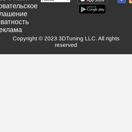
овательское
глашение
ватность
еклама
Copyright © 2023 3DTuning LLC. All rights
reserved