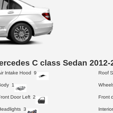
rcedes C class Sedan 2012-
Air Intake Hood
9
Roof 
Body
1
Wheel
ront Door Left
2
Front d
Headlights
3
Interio