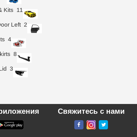
& Kits
11
oor Left
2
hts
4
kirts
8
Lid
3
риложения
Свяжитесь с нами