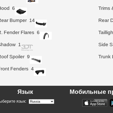
Hood
6
Trims 
Rear Bumper
14
Rear D
R. Fender Flares
6
Taillig
Shadow
1
Side S
Roof Spoiler
9
Trunk 
Front Fenders
4
Язык
Мобильные п
ыберите язык: