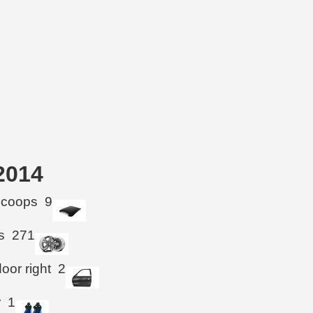
2014
Scoops
9
s
271
oor right
2
r
1