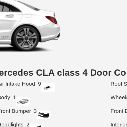
rcedes CLA class 4 Door Co
Air Intake Hood
9
Roof 
Body
1
Wheel
Front Bumper
3
Front 
Headlights
2
Interio