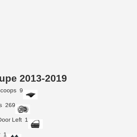
upe 2013-2019
Scoops
9
s
269
Door Left
1
r
1