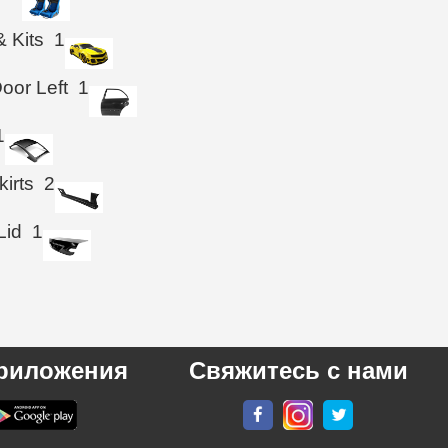
& Kits
1
oor Left
1
1
kirts
2
Lid
1
риложения
Свяжитесь с нами