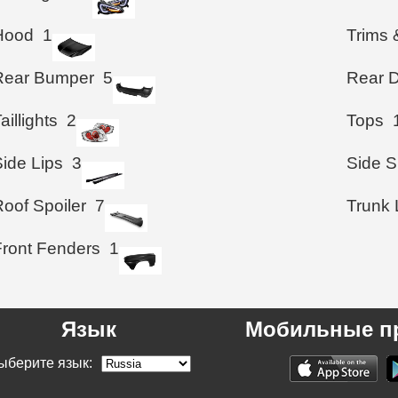
Hood
1
Trims 
Rear Bumper
5
Rear D
aillights
2
Tops
Side Lips
3
Side S
Roof Spoiler
7
Trunk 
Front Fenders
1
Язык
Мобильные п
ыберите язык: