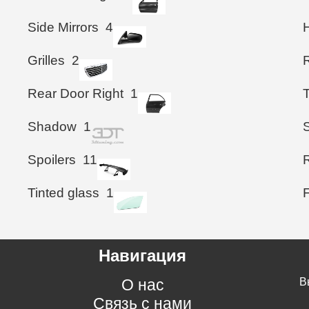
Side Mirrors
4
Grilles
2
Rear Door Right
1
T
Shadow
1
Spoilers
11
Tinted glass
1
Навигация
О нас
В
Связь с нами