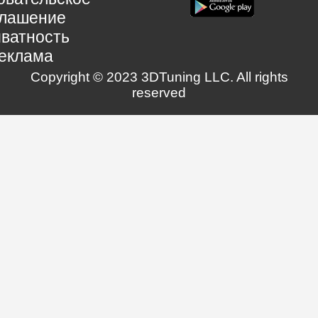
глашение
ватность
еклама
Copyright © 2023 3DTuning LLC. All rights
reserved