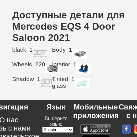
Доступные детали для
Mercedes EQS 4 Door
Saloon 2021
black
1
Body
1
Wheels
220
Interior
1
Shadow
1
Tinted
1
glass
вигация
Язык
Мобильные
Свяж
приложения
с 
О нас
Выберите
язык:
зь с нами
овательское