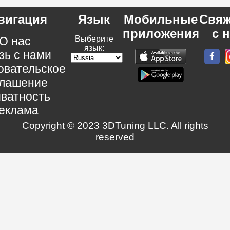
вигация
Язык
Мобильные
Свяж
приложения
с 
О нас
Выберите
язык:
зь с нами
овательское
глашение
ватность
еклама
Copyright © 2023 3DTuning LLC. All rights
reserved