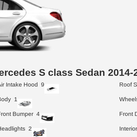
rcedes S class Sedan 2014-
Air Intake Hood
9
Roof 
Body
1
Wheel
Front Bumper
4
Front 
Headlights
2
Interio