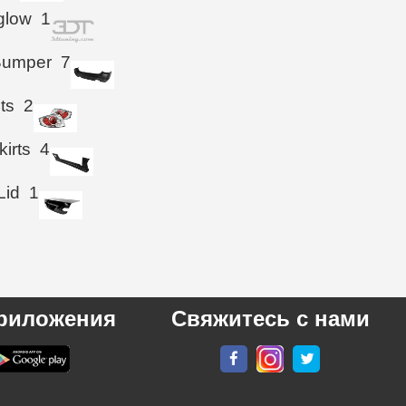
glow
1
Bumper
7
hts
2
kirts
4
Lid
1
риложения
Свяжитесь с нами