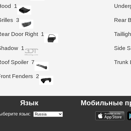
Hood
1
Under
rilles
3
Rear 
Rear Door Right
1
Taillig
Shadow
1
Side S
Roof Spoiler
7
Trunk 
Front Fenders
2
Язык
Мобильные п
ыберите язык: