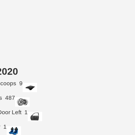
2020
Scoops
9
s
487
Door Left
1
r
1