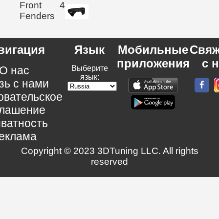
Front
4
Fenders
вигация
Язык
Мобильные
Свяж
приложения
с 
О нас
Выберите
язык:
зь с нами
овательское
глашение
ватность
еклама
Copyright © 2023 3DTuning LLC. All rights
reserved