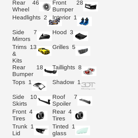
Rear
46
Front
28
Wheel
Bumper
Headlights
2
Interior
1
Side
7
Hood
3
Mirrors
Trims
13
Grilles
5
&
Kits
Rear
18
Taillights
8
Bumper
Tops
1
Shadow
1
Side
10
Roof
7
Skirts
Spoiler
Front
4
Rear
4
Tires
Tires
Trunk
1
Tinted
1
Lid
glass