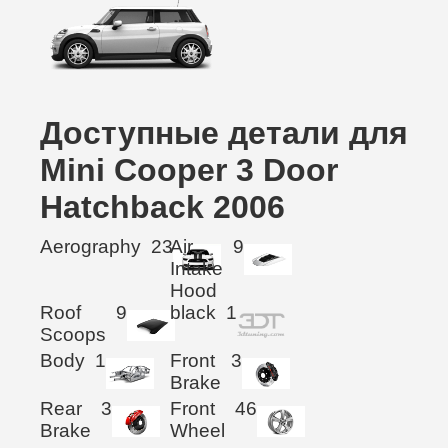
Доступные детали для
Mini Cooper 3 Door
Hatchback 2006
Aerography
23
Air
9
Intake
Hood
Roof
9
black
1
Scoops
Body
1
Front
3
Brake
Rear
3
Front
46
Brake
Wheel