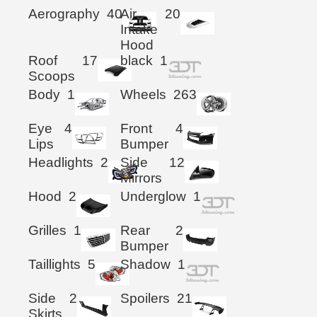
Aerography
40
Air
20
Intake
Hood
Roof
17
black
1
Scoops
Body
1
Wheels
263
Eye
4
Front
4
Lips
Bumper
Headlights
2
Side
12
Mirrors
Hood
2
Underglow
1
Grilles
1
Rear
2
Bumper
Taillights
5
Shadow
1
Side
2
Spoilers
21
Skirts