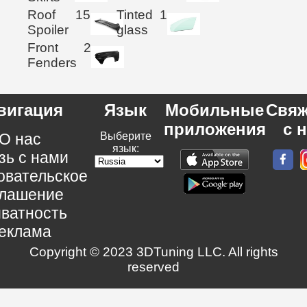
Roof
15
Tinted
1
Spoiler
glass
Front
2
Fenders
вигация
Язык
Мобильные
Свяж
приложения
с 
О нас
Выберите
язык:
зь с нами
овательское
глашение
ватность
еклама
Copyright © 2023 3DTuning LLC. All rights
reserved