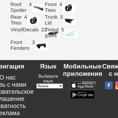
Roof
4
Front
4
Spoiler
Tires
Rear
4
Trunk
5
Tires
Lid
Vinyl/Decals
22
Tinted
5
glass
Front
3
Fenders
вигация
Язык
Мобильные
Свяж
приложения
с 
О нас
Выберите
язык:
зь с нами
овательское
глашение
ватность
еклама