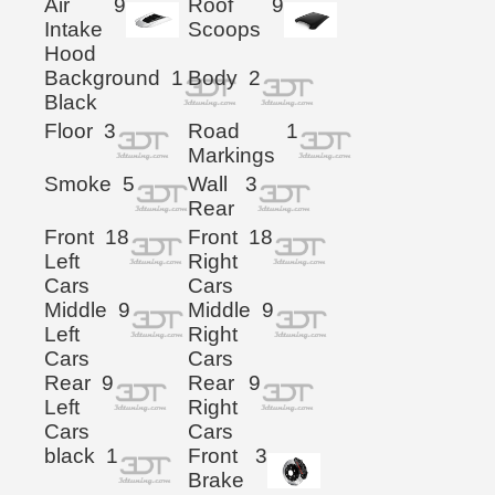
Air
9
Roof
9
Intake
Scoops
Hood
Background
1
Body
2
Black
Floor
3
Road
1
Markings
Smoke
5
Wall
3
Rear
Front
18
Front
18
Left
Right
Cars
Cars
Middle
9
Middle
9
Left
Right
Cars
Cars
Rear
9
Rear
9
Left
Right
Cars
Cars
black
1
Front
3
Brake