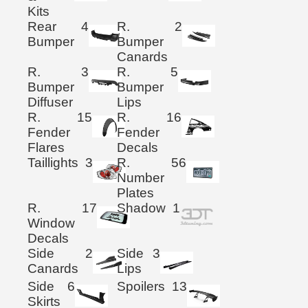
Kits
Rear
4
R.
2
Bumper
Bumper
Canards
R.
3
R.
5
Bumper
Bumper
Diffuser
Lips
R.
15
R.
16
Fender
Fender
Flares
Decals
Taillights
3
R.
56
Number
Plates
R.
17
Shadow
1
Window
Decals
Side
2
Side
3
Canards
Lips
Side
6
Spoilers
13
Skirts