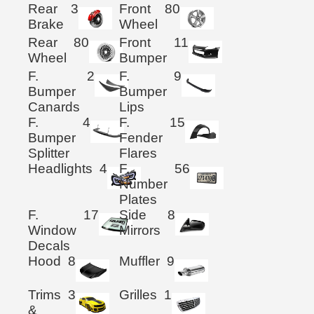
Rear
3
Front
80
Brake
Wheel
Rear
80
Front
11
Wheel
Bumper
F.
2
F.
9
Bumper
Bumper
Canards
Lips
F.
4
F.
15
Bumper
Fender
Splitter
Flares
Headlights
4
F.
56
Number
Plates
F.
17
Side
8
Window
Mirrors
Decals
Hood
8
Muffler
9
Trims
3
Grilles
1
&