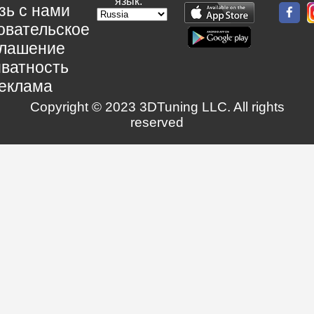
язык:
зь с нами
овательское
глашение
ватность
еклама
Copyright © 2023 3DTuning LLC. All rights
reserved