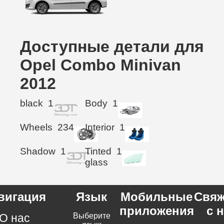
Доступные детали для
Opel Combo Minivan
2012
black
1
Body
1
Wheels
234
Interior
1
Shadow
1
Tinted
1
glass
вигация
Язык
Мобильные
Свяж
приложения
с 
О нас
Выберите