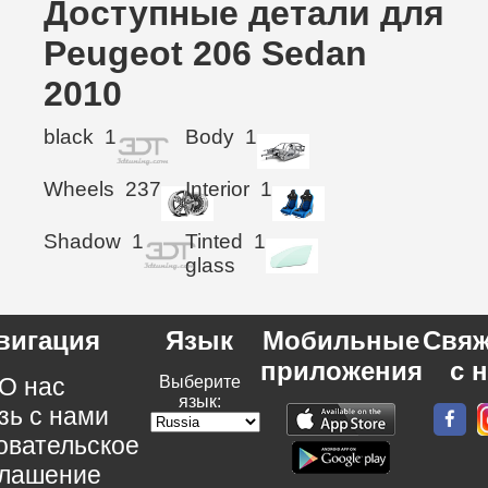
Доступные детали для
Peugeot 206 Sedan
2010
black
1
Body
1
Wheels
237
Interior
1
Shadow
1
Tinted
1
glass
вигация
Язык
Мобильные
Свяж
приложения
с 
О нас
Выберите
язык:
зь с нами
овательское
глашение