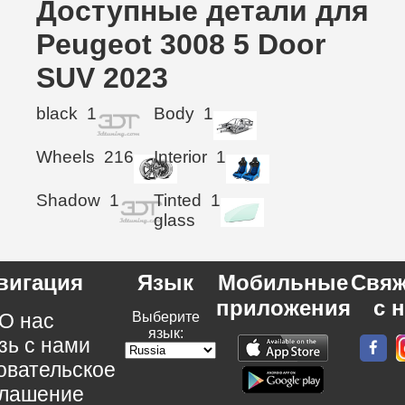
Доступные детали для
Peugeot 3008 5 Door
SUV 2023
black
1
Body
1
Wheels
216
Interior
1
Shadow
1
Tinted
1
glass
вигация
Язык
Мобильные
Свяж
приложения
с 
О нас
Выберите
язык:
зь с нами
овательское
глашение