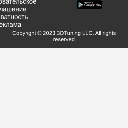
овательское
глашение
ватность
еклама
Copyright © 2023 3DTuning LLC. All rights
reserved