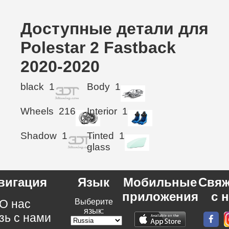
Доступные детали для
Polestar 2 Fastback
2020-2020
black
1
Body
1
Wheels
216
Interior
1
Shadow
1
Tinted
1
glass
вигация
Язык
Мобильные
Свяж
приложения
с 
О нас
Выберите
язык:
зь с нами