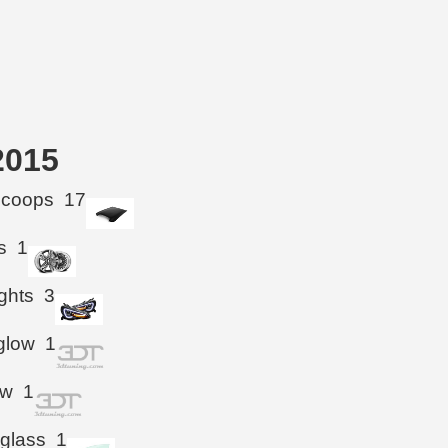
2015
Scoops
17
s
1
ghts
3
glow
1
ow
1
 glass
1