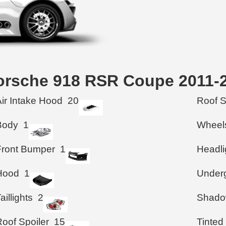
rsche 918 RSR Coupe 2011-
Air Intake Hood
20
Roof 
Body
1
Wheel
Front Bumper
1
Headli
Hood
1
Under
aillights
2
Shad
Roof Spoiler
15
Tinted