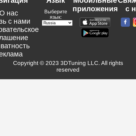
вигация
Язык
Мобильные
Свяж
приложения
с 
О нас
Выберите
язык:
зь с нами
овательское
глашение
ватность
еклама
Copyright © 2023 3DTuning LLC. All rights
reserved