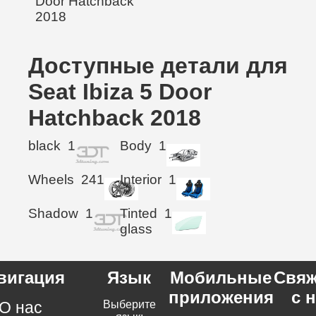
Доступные детали для
Seat Ibiza 5 Door
Hatchback 2018
black
1
Body
1
Wheels
241
Interior
1
Shadow
1
Tinted
1
glass
вигация
Язык
Мобильные
Свяж
приложения
с 
О нас
Выберите