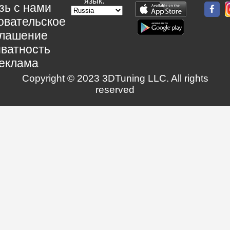
язык:
зь с нами
овательское
глашение
ватность
еклама
Copyright © 2023 3DTuning LLC. All rights
reserved