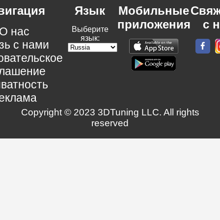
вигация
Язык
Мобильные
Свяж
приложения
с 
О нас
Выберите
язык:
зь с нами
овательское
глашение
ватность
еклама
Copyright © 2023 3DTuning LLC. All rights
reserved