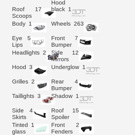
Hood
Roof
17
black
1
Scoops
Body
1
Wheels
263
Eye
5
Front
7
Lips
Bumper
Headlights
2
Side
12
Mirrors
Hood
3
Underglow
1
Grilles
2
Rear
4
Bumper
Taillights
3
Shadow
1
Side
4
Roof
15
Skirts
Spoiler
Tinted
1
Front
2
glass
Fenders