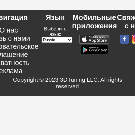
вигация
Язык
Мобильные
Свяж
приложения
с 
О нас
Выберите
язык:
зь с нами
овательское
глашение
ватность
еклама
Copyright © 2023 3DTuning LLC. All rights
reserved