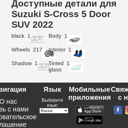
Доступные детали для
Suzuki S-Cross 5 Door
SUV 2022
black
1
Body
1
Wheels
217
Interior
1
Shadow
1
Tinted
1
glass
вигация
Язык
Мобильные
Свяж
приложения
с 
О нас
Выберите
язык:
зь с нами
овательское
глашение