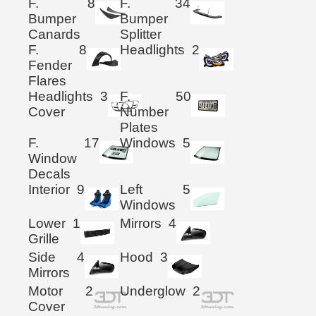
F.
8
F.
34
Bumper
Bumper
Canards
Splitter
F.
8
Headlights
2
Fender
Flares
Headlights
3
F.
50
Cover
Number
Plates
F.
17
Windows
5
Window
Decals
Interior
9
Left
5
Windows
Lower
1
Mirrors
4
Grille
Side
4
Hood
3
Mirrors
Motor
2
Underglow
2
Cover