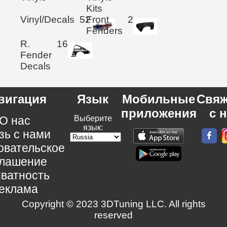
Kits
Vinyl/Decals
52
Front
2
Fenders
R.
16
Fender
Decals
вигация
Язык
Мобильные
Свяж
приложения
с 
О нас
Выберите
язык:
зь с нами
овательское
глашение
ватность
еклама
Copyright © 2023 3DTuning LLC. All rights
reserved