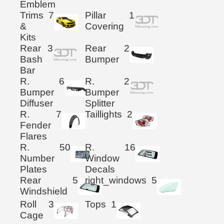
Emblem
Trims
7
Pillar
1
&
Covering
Kits
Rear
3
Rear
2
Bash
Bumper
Bar
R.
6
R.
2
Bumper
Bumper
Diffuser
Splitter
R.
7
Taillights
2
Fender
Flares
R.
50
R.
16
Number
Window
Plates
Decals
Rear
5
right_windows
5
Windshield
Roll
3
Tops
1
Cage