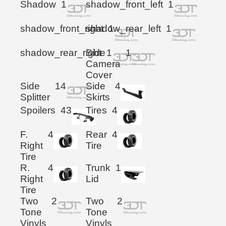
Shadow
1
shadow_front_left
1
shadow_front_right
shadow_rear_left
1
1
shadow_rear_right
Side
1
1
Camera
Cover
Side
14
Side
4
Splitter
Skirts
Spoilers
43
Tires
4
F.
4
Rear
4
Right
Tire
Tire
R.
4
Trunk
1
Right
Lid
Tire
Two
2
Two
2
Tone
Tone
Vinyls
Vinyls