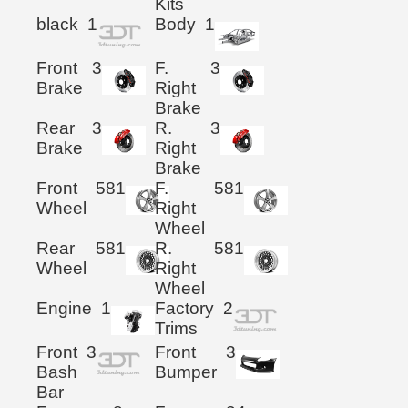
Kits
black
1
Body
1
Front
3
F.
3
Brake
Right
Brake
Rear
3
R.
3
Brake
Right
Brake
Front
581
F.
581
Wheel
Right
Wheel
Rear
581
R.
581
Wheel
Right
Wheel
Engine
1
Factory
2
Trims
Front
3
Front
3
Bash
Bumper
Bar