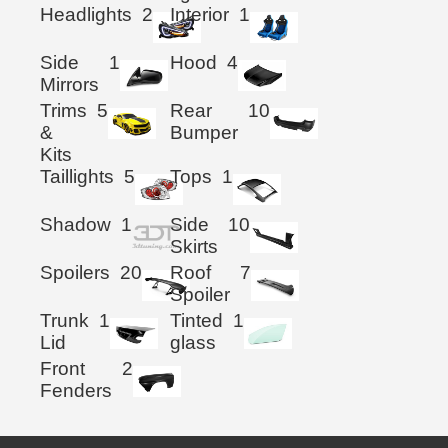
Headlights
2
Interior
1
Side
1
Hood
4
Mirrors
Trims
5
Rear
10
&
Bumper
Kits
Taillights
5
Tops
1
Shadow
1
Side
10
Skirts
Spoilers
20
Roof
7
Spoiler
Trunk
1
Tinted
1
Lid
glass
Front
2
Fenders