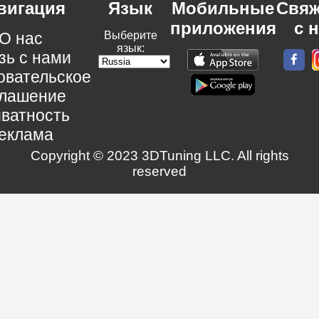
вигация
Язык
Мобильные
Свяж
приложения
с 
О нас
Выберите
язык:
зь с нами
овательское
глашение
ватность
еклама
Copyright © 2023 3DTuning LLC. All rights
reserved