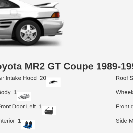
oyota MR2 GT Coupe 1989-19
Air Intake Hood
20
Roof 
Body
1
Wheel
ront Door Left
1
Front d
nterior
1
Side M