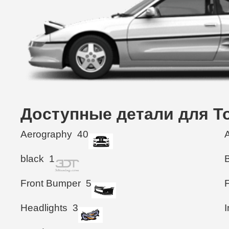
Доступные детали для T
Aerography
40
black
1
Front Bumper
5
F
Headlights
3
I