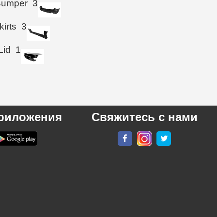
Bumper
3
kirts
3
Lid
1
риложения
Свяжитесь с нами