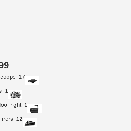
99
Scoops
17
s
1
oor right
1
irrors
12