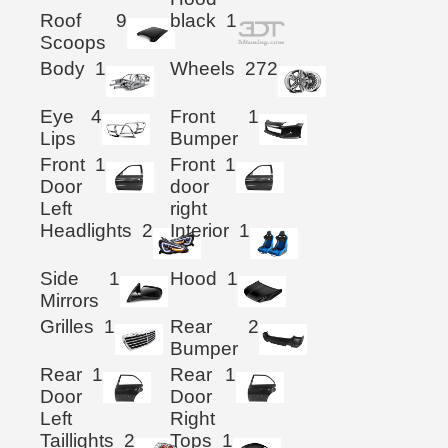
Roof
9
black
1
Scoops
Body
1
Wheels
272
Eye
4
Front
1
Lips
Bumper
Front
1
Front
1
Door
door
Left
right
Headlights
2
Interior
1
Side
1
Hood
1
Mirrors
Grilles
1
Rear
2
Bumper
Rear
1
Rear
1
Door
Door
Left
Right
Taillights
2
Tops
1