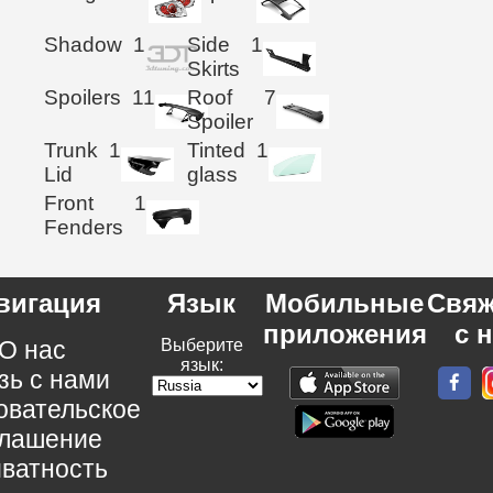
Shadow
1
Side
1
Skirts
Spoilers
11
Roof
7
Spoiler
Trunk
1
Tinted
1
Lid
glass
Front
1
Fenders
вигация
Язык
Мобильные
Свяж
приложения
с 
О нас
Выберите
язык:
зь с нами
овательское
глашение
ватность