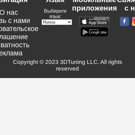
приложения
с 
О нас
Выберите
язык:
зь с нами
овательское
глашение
ватность
еклама
Copyright © 2023 3DTuning LLC. All rights
reserved