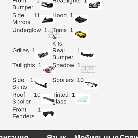
Front
1
Headlights
1
Bumper
Side
11
Hood
1
Mirrors
Underglow
1
Trims
1
&
Kits
Grilles
1
Rear
1
Bumper
Taillights
1
Shadow
1
Side
1
Spoilers
10
Skirts
Roof
10
Tinted
1
Spoiler
glass
Front
1
Fenders
вигация
Язык
Мобильные
Свяж