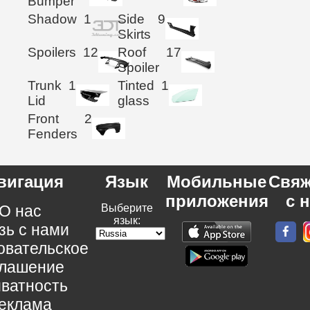
Bumper
Shadow
1
Side
9
Skirts
Spoilers
12
Roof
17
Spoiler
Trunk
1
Tinted
1
Lid
glass
Front
2
Fenders
вигация
Язык
Мобильные
Свяж
приложения
с 
О нас
Выберите
язык:
зь с нами
овательское
глашение
ватность
еклама