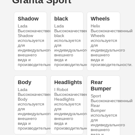
Granta Sport
Shadow
black
Wheels
Lada
Lada
Helix
Высококачественный
Высококачественный
Высококачественный
Shadow
black
Wheels
используется
используется
используется
для
для
для
индивидуального
индивидуального
индивидуального
внешнего
внешнего
внешнего
вида и
вида и
вида и
производительности.
производительности.
производительности.
Body
Headlights
Rear
Bumper
Lada
I Robot
Высококачественный
Высококачественный
Sport
Body
Headlights
Высококачественный
используется
используется
Rear
для
для
Bumper
индивидуального
индивидуального
используется
внешнего
внешнего
для
вида и
вида и
индивидуального
производительности.
производительности.
внешнего
вида и