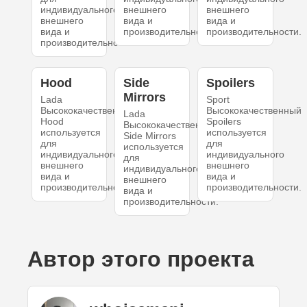
индивидуального
внешнего
внешнего
внешнего
вида и
вида и
вида и
производительности.
производительности.
производительности.
Hood
Side
Spoilers
Mirrors
Lada
Sport
Высококачественный
Высококачественный
Lada
Hood
Spoilers
Высококачественный
используется
используется
Side Mirrors
для
для
используется
индивидуального
индивидуального
для
внешнего
внешнего
индивидуального
вида и
вида и
внешнего
производительности.
производительности.
вида и
производительности.
Автор этого проекта