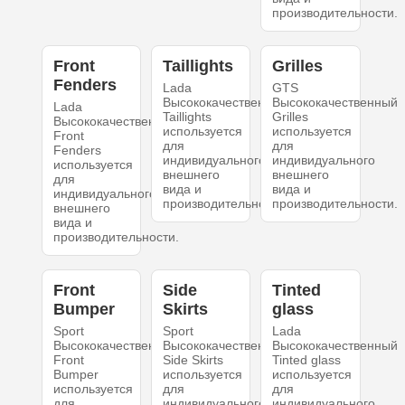
производительности.
Front
Taillights
Grilles
Fenders
Lada
GTS
Высококачественный
Высококачественный
Lada
Taillights
Grilles
Высококачественный
используется
используется
Front
для
для
Fenders
индивидуального
индивидуального
используется
внешнего
внешнего
для
вида и
вида и
индивидуального
производительности.
производительности.
внешнего
вида и
производительности.
Front
Side
Tinted
Bumper
Skirts
glass
Sport
Sport
Lada
Высококачественный
Высококачественный
Высококачественный
Front
Side Skirts
Tinted glass
Bumper
используется
используется
используется
для
для
для
индивидуального
индивидуального