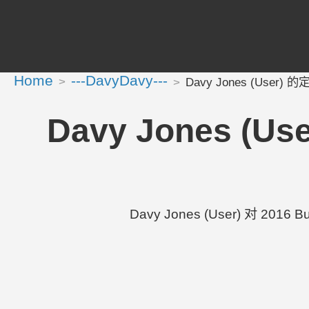
Home
---DavyDavy---
Davy Jones (User) 的定制
Davy Jones (Use
Davy Jones (User) 对 2016 B