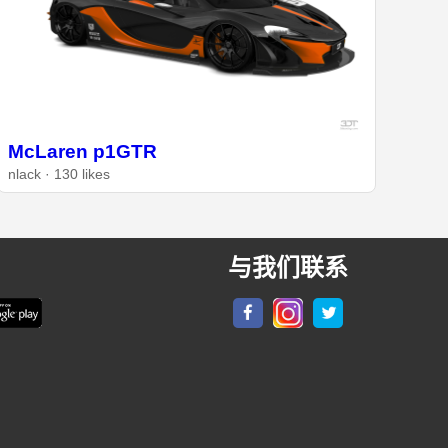
McLaren p1GTR
nlack · 130 likes
与我们联系