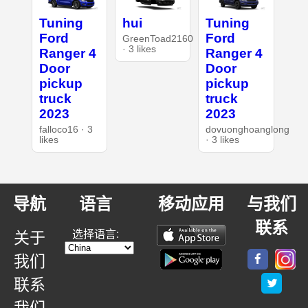
Tuning
hui
Tuning
Ford
Ford
GreenToad2160
· 3 likes
Ranger 4
Ranger 4
Door
Door
pickup
pickup
truck
truck
2023
2023
falloco16 · 3
dovuonghoanglong
likes
· 3 likes
导航
语言
移动应用
与我们
联系
选择语言:
关于
我们
联系