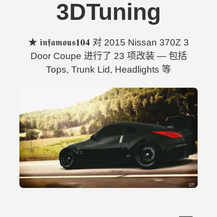
3DTuning
★ 𝖎𝖓𝖋𝖆𝖒𝖔𝖚𝖘𝟏𝟎𝟒 对 2015 Nissan 370Z 3
Door Coupe 进行了 23 项改装 — 包括
Tops, Trunk Lid, Headlights 等