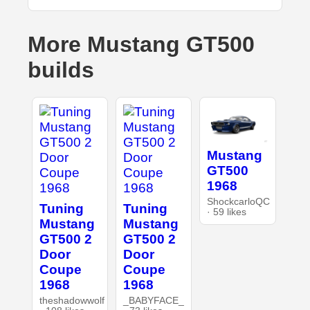
More Mustang GT500
builds
Mustang
GT500
1968
ShockcarloQC
Tuning
Tuning
· 59 likes
Mustang
Mustang
GT500 2
GT500 2
Door
Door
Coupe
Coupe
1968
1968
theshadowwolf
_BABYFACE_