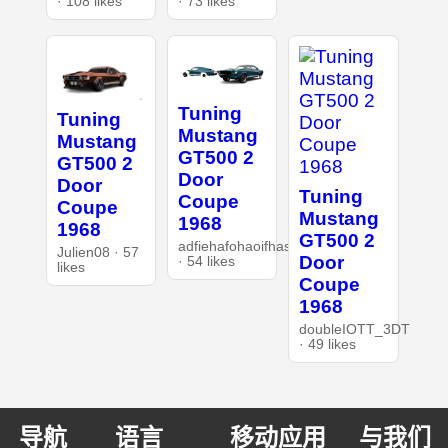
· 108 likes
· 73 likes
Tuning
Tuning
Mustang
Mustang
GT500 2
GT500 2
Door
Door
Tuning
Coupe
Coupe
Mustang
1968
1968
GT500 2
adfiehafohaoifhasd
Julien08 · 57
Door
· 54 likes
likes
Coupe
1968
doubleIOTT_3DT
· 49 likes
导航
语言
移动应用
与我们