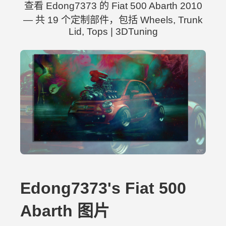
查看 Edong7373 的 Fiat 500 Abarth 2010
— 共 19 个定制部件，包括 Wheels, Trunk
Lid, Tops | 3DTuning
Edong7373's Fiat 500
Abarth 图片