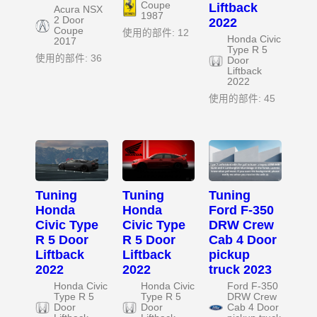
Coupe
Liftback
Acura NSX
1987
2 Door
2022
Coupe
使用的部件: 12
Honda Civic
2017
Type R 5
使用的部件: 36
Door
Liftback
2022
使用的部件: 45
Tuning
Tuning
Tuning
Honda
Honda
Ford F-350
Civic Type
Civic Type
DRW Crew
R 5 Door
R 5 Door
Cab 4 Door
Liftback
Liftback
pickup
2022
2022
truck 2023
Honda Civic
Honda Civic
Ford F-350
Type R 5
Type R 5
DRW Crew
Door
Door
Cab 4 Door