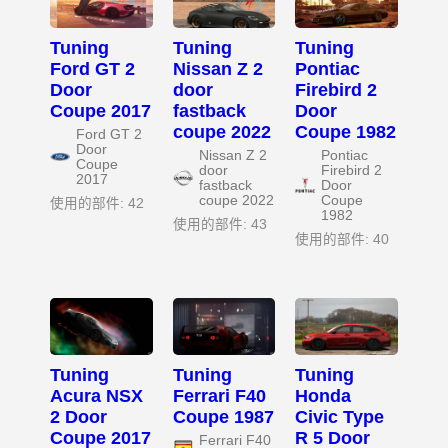
Tuning
Tuning
Tuning
Ford GT 2
Nissan Z 2
Pontiac
Door
door
Firebird 2
Coupe 2017
fastback
Door
coupe 2022
Coupe 1982
Ford GT 2
Door
Nissan Z 2
Pontiac
Coupe
door
Firebird 2
2017
fastback
Door
coupe 2022
Coupe
使用的部件: 42
1982
使用的部件: 43
使用的部件: 40
Tuning
Tuning
Tuning
Acura NSX
Ferrari F40
Honda
2 Door
Coupe 1987
Civic Type
Coupe 2017
R 5 Door
Ferrari F40