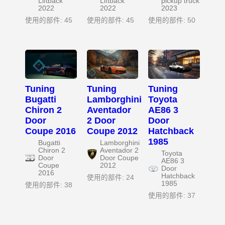
Liftback
Liftback
pickup truck
2022
2022
2023
使用的部件: 45
使用的部件: 45
使用的部件: 50
Tuning
Tuning
Tuning
Bugatti
Lamborghini
Toyota
Chiron 2
Aventador
AE86 3
Door
2 Door
Door
Coupe 2016
Coupe 2012
Hatchback
1985
Bugatti
Lamborghini
Chiron 2
Aventador 2
Toyota
Door
Door Coupe
AE86 3
Coupe
2012
Door
2016
Hatchback
使用的部件: 24
1985
使用的部件: 38
使用的部件: 37