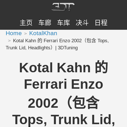
主页
车廊
车库
决斗
日程
Home
KotalKhan
Kotal Kahn 的 Ferrari Enzo 2002（包含 Tops,
Trunk Lid, Headlights）| 3DTuning
Kotal Kahn 的
Ferrari Enzo
2002（包含
Tops, Trunk Lid,