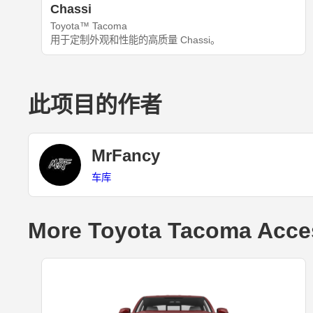
Chassi
Toyota™ Tacoma
用于定制外观和性能的高质量 Chassi。
此项目的作者
MrFancy
车库
More Toyota Tacoma Acce