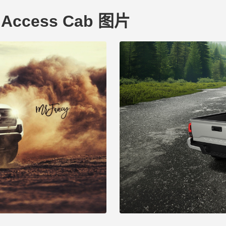
a Access Cab 图片