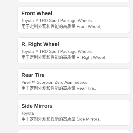
Front Wheel
Toyota™ TRD Sport Package Wheels
用于定制外观和性能的高质量 Front Wheel。
R. Right Wheel
Toyota™ TRD Sport Package Wheels
用于定制外观和性能的高质量 R. Right Wheel。
Rear Tire
Pirelli™ Scorpion Zero Asimmetrico
用于定制外观和性能的高质量 Rear Tire。
Side Mirrors
Toyota
用于定制外观和性能的高质量 Side Mirrors。