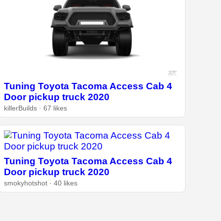
Tuning Toyota Tacoma Access Cab 4
Door pickup truck 2020
killerBuilds · 67 likes
Tuning Toyota Tacoma Access Cab 4
Door pickup truck 2020
smokyhotshot · 40 likes