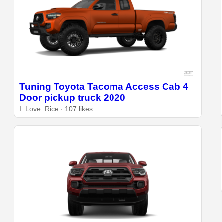
Tuning Toyota Tacoma Access Cab 4
Door pickup truck 2020
I_Love_Rice · 107 likes