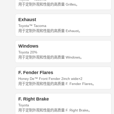
用于定制外观和性能的高质量 Grilles。
Exhaust
Toyota™ Tacoma
用于定制外观和性能的高质量 Exhaust。
Windows
Toyota 20%
用于定制外观和性能的高质量 Windows。
F. Fender Flares
Honey De™ Front Fender 2inch wide×2
用于定制外观和性能的高质量 F. Fender Flares。
F. Right Brake
Toyota
用于定制外观和性能的高质量 F. Right Brake。