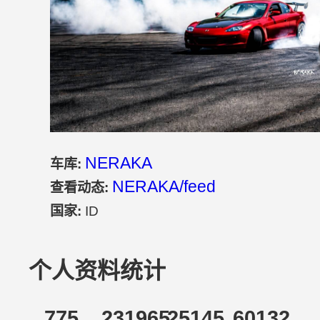
NERAKA
车库:
NERAKA/feed
查看动态:
国家:
ID
个人资料统计
775
231965
25145
60132