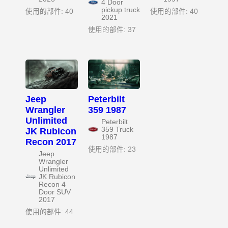
4 Door
pickup truck
使用的部件: 40
使用的部件: 40
2021
使用的部件: 37
Jeep
Peterbilt
Wrangler
359 1987
Unlimited
Peterbilt
359 Truck
JK Rubicon
1987
Recon 2017
使用的部件: 23
Jeep
Wrangler
Unlimited
JK Rubicon
Recon 4
Door SUV
2017
使用的部件: 44