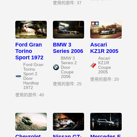
使用的部件: 37
Ford Gran
BMW 3
Ascari
Torino
Series 2006
KZ1R 2005
Sport 1972
BMW 3
Ascari
Series 2
KZ1R
Ford Gran
Door
Coupe
Torino
Coupe
2005
Sport 2
2006
Door
使用的部件: 20
Hardtop
使用的部件: 25
1972
使用的部件: 40
Chevrolet
Nissan GT-
Mercedes E