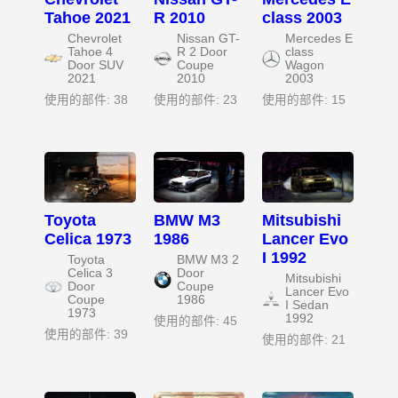
Tahoe 2021
R 2010
class 2003
Chevrolet
Nissan GT-
Mercedes E
Tahoe 4
R 2 Door
class
Door SUV
Coupe
Wagon
2021
2010
2003
使用的部件: 38
使用的部件: 23
使用的部件: 15
Toyota
BMW M3
Mitsubishi
Celica 1973
1986
Lancer Evo
I 1992
Toyota
BMW M3 2
Celica 3
Door
Mitsubishi
Door
Coupe
Lancer Evo
Coupe
1986
I Sedan
1973
1992
使用的部件: 45
使用的部件: 39
使用的部件: 21