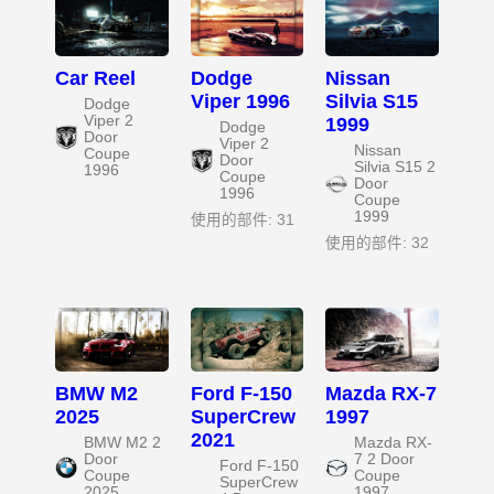
Car Reel
Dodge
Nissan
Viper 1996
Silvia S15
Dodge
Viper 2
1999
Dodge
Door
Viper 2
Nissan
Coupe
Door
Silvia S15 2
1996
Coupe
Door
1996
Coupe
1999
使用的部件: 31
使用的部件: 32
BMW M2
Ford F-150
Mazda RX-7
2025
SuperCrew
1997
2021
BMW M2 2
Mazda RX-
Door
7 2 Door
Ford F-150
Coupe
Coupe
SuperCrew
2025
1997