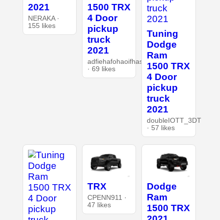
2021
1500 TRX
4 Door
NERAKA ·
155 likes
pickup
Tuning
truck
Dodge
2021
Ram
adfiehafohaoifhasd
1500 TRX
· 69 likes
4 Door
pickup
truck
2021
doubleIOTT_3DT
· 57 likes
TRX
Dodge
Ram
CPENN911 ·
47 likes
1500 TRX
2021