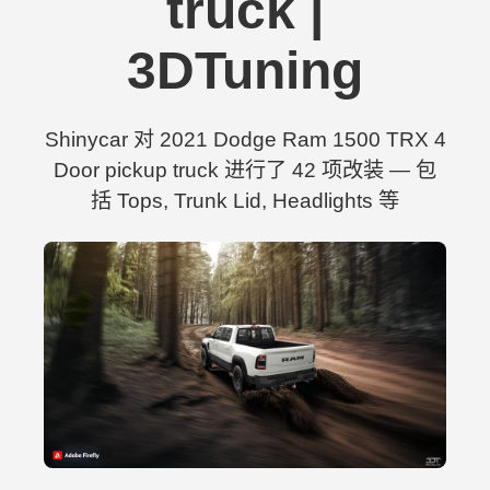
truck |
3DTuning
Shinycar 对 2021 Dodge Ram 1500 TRX 4
Door pickup truck 进行了 42 项改装 — 包
括 Tops, Trunk Lid, Headlights 等