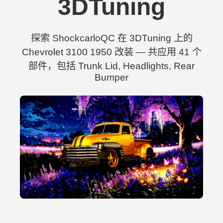
3DTuning
探索 ShockcarloQC 在 3DTuning 上的
Chevrolet 3100 1950 改装 — 共应用 41 个
部件，包括 Trunk Lid, Headlights, Rear
Bumper