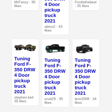
MrFancy · 95
Fordisthebest
4 Door
likes
· 35 likes
pickup
truck
2021
abinu2 · 43
likes
Tuning
Tuning
Tuning
Ford F-
Ford F-
Ford F-
350 DRW
350 DRW
350 DRW
4 Door
4 Door
4 Door
pickup
pickup
pickup
truck
truck
truck
2021
2021
2021
stephen.keil ·
orutt29 · 35
levir2008 · 34
35 likes
likes
likes