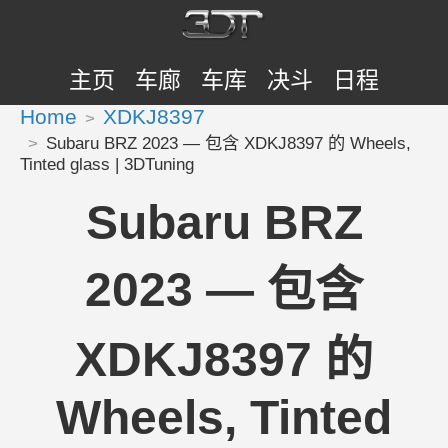
主页
车廊
车库
决斗
日程
Home
XDKJ8397
Subaru BRZ 2023 — 包含 XDKJ8397 的 Wheels,
Tinted glass | 3DTuning
Subaru BRZ
2023 — 包含
XDKJ8397 的
Wheels, Tinted