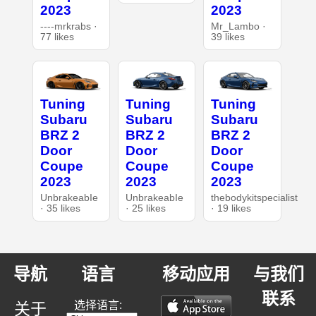
2023
2023
----mrkrabs ·
Mr_Lambo ·
77 likes
39 likes
Tuning
Tuning
Tuning
Subaru
Subaru
Subaru
BRZ 2
BRZ 2
BRZ 2
Door
Door
Door
Coupe
Coupe
Coupe
2023
2023
2023
UnbrakeabIe
UnbrakeabIe
thebodykitspecialist
· 35 likes
· 25 likes
· 19 likes
导航
语言
移动应用
与我们
联系
选择语言:
关于