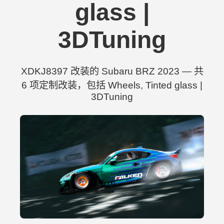
glass |
3DTuning
XDKJ8397 改装的 Subaru BRZ 2023 — 共
6 项定制改装，包括 Wheels, Tinted glass |
3DTuning