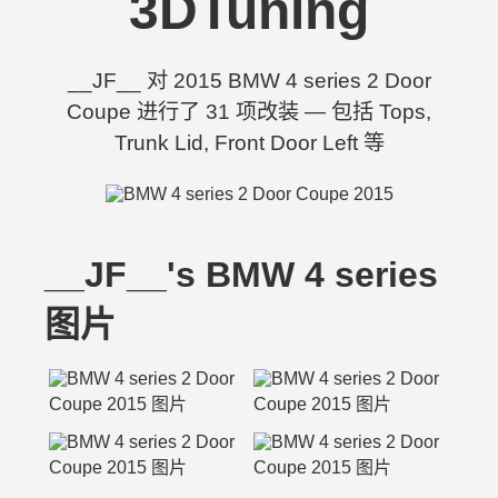
3DTuning
__JF__ 对 2015 BMW 4 series 2 Door
Coupe 进行了 31 项改装 — 包括 Tops,
Trunk Lid, Front Door Left 等
__JF__'s BMW 4 series
图片