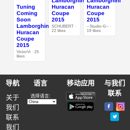
Lamborghini
Lamborghini
Tuning
Huracan
Huracan
Coming
Coupe
Coupe
Soon
2015
2015
Lamborghini
SCHUBERT ·
--Studio-G-- ·
22 likes
19 likes
Huracan
Coupe
2015
VictorVi · 25
likes
导航
语言
移动应用
与我们
联系
选择语言:
关于
我们
联系
我们