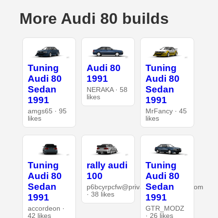
More Audi 80 builds
Tuning
Audi 80
Tuning
Audi 80
1991
Audi 80
Sedan
Sedan
NERAKA · 58
likes
1991
1991
amgs65 · 95
MrFancy · 45
likes
likes
Tuning
rally audi
Tuning
Audi 80
100
Audi 80
Sedan
Sedan
p6bcyrpcfw@privaterelay.appleid.com
· 38 likes
1991
1991
accordeon ·
GTR_MODZ
42 likes
· 26 likes