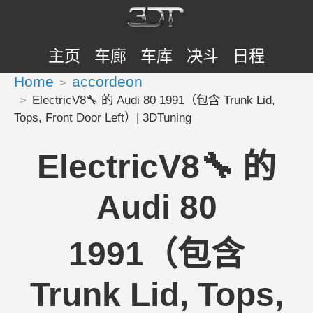
主页
车廊
车库
决斗
日程
Home
accordeon
ElectricV8🔧 的 Audi 80 1991（包含 Trunk Lid,
Tops, Front Door Left）| 3DTuning
ElectricV8🔧 的
Audi 80
1991（包含
Trunk Lid, Tops,