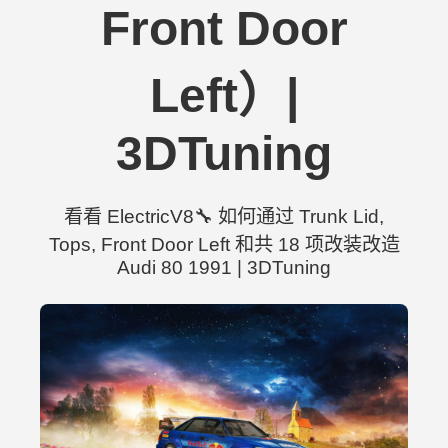
Front Door
Left）|
3DTuning
看看 ElectricV8🔧 如何通过 Trunk Lid,
Tops, Front Door Left 和共 18 项改装改造
Audi 80 1991 | 3DTuning