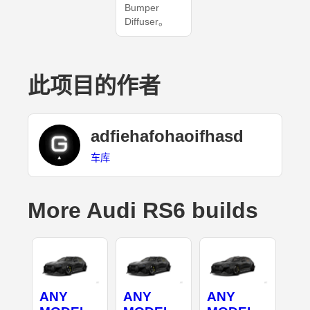
Bumper
Diffuser。
此项目的作者
adfiehafohaoifhasd
车库
More Audi RS6 builds
ANY
ANY
ANY