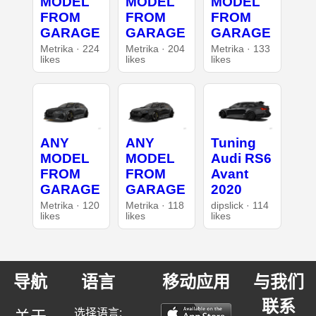
MODEL
MODEL
MODEL
FROM
FROM
FROM
GARAGE
GARAGE
GARAGE
Metrika · 224
Metrika · 204
Metrika · 133
likes
likes
likes
ANY
ANY
Tuning
MODEL
MODEL
Audi RS6
FROM
FROM
Avant
GARAGE
GARAGE
2020
Metrika · 120
Metrika · 118
dipslick · 114
likes
likes
likes
导航
语言
移动应用
与我们
联系
选择语言: