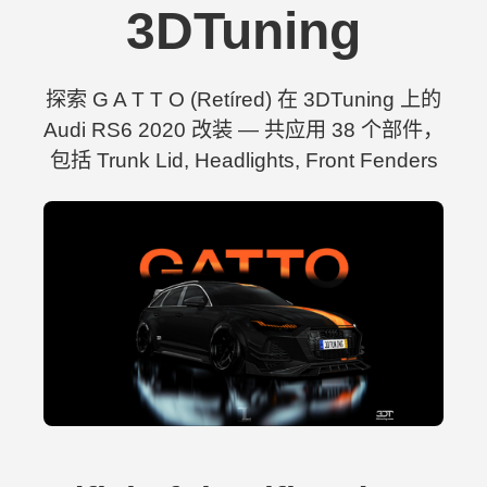
3DTuning
探索 G A T T O (Retíred) 在 3DTuning 上的
Audi RS6 2020 改装 — 共应用 38 个部件，
包括 Trunk Lid, Headlights, Front Fenders